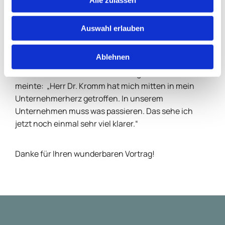
Unternehmens an. Er sagte: „Das war mit großem
Abstand der beste Vortrag, den ich jemals gehört
Auswahl erlauben
habe. Damit kann ich so viel anfangen.“
Ablehnen
Die Geschäftsführerin einer großen regionalen Kette
kam noch am Abend des Stiftertages zu mir und
meinte: „Herr Dr. Kromm hat mich mitten in mein
Unternehmerherz getroffen. In unserem
Unternehmen muss was passieren. Das sehe ich
jetzt noch einmal sehr viel klarer.“
Danke für Ihren wunderbaren Vortrag!